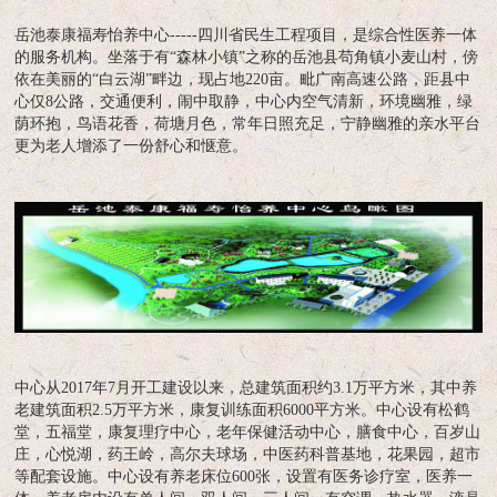
岳池泰康福寿怡养中心-----四川省民生工程项目，是综合性医养一体
的服务机构。坐落于有“森林小镇”之称的岳池县苟角镇小麦山村，傍
依在美丽的“白云湖”畔边，现占地220亩。毗广南高速公路，距县中
心仅8公路，交通便利，闹中取静，中心内空气清新，环境幽雅，绿
荫环抱，鸟语花香，荷塘月色，常年日照充足，宁静幽雅的亲水平台
更为老人增添了一份舒心和惬意。
中心从2017年7月开工建设以来，总建筑面积约3.1万平方米，其中养
老建筑面积2.5万平方米，康复训练面积6000平方米。中心设有松鹤
堂，五福堂，康复理疗中心，老年保健活动中心，膳食中心，百岁山
庄，心悦湖，药王岭，高尔夫球场，中医药科普基地，花果园，超市
等配套设施。中心设有养老床位600张，设置有医务诊疗室，医养一